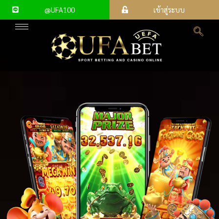
@UFA100
เข้าสู่ระบบ