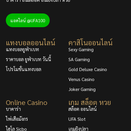
แอดไลน์ @UFA100
แทงบอลออนไลน์
คาสิโนออนไลน์
แทงบอลยูฟ่าเบท
Sexy Gaming
ราคาบอล ยูฟ่าเบท วันนี้
SA Gaming
โปรโมชั่นแทงบอล
Gold Deluxe Casino
Venus Casino
Joker Gaming
Online Casino
เกม สล็อต หวย
บาคาร่า
สล็อต ออนไลน์
ไพ่เสือมังกร
UFA Slot
ไฮโล Sicbo
เกมยิงปลา