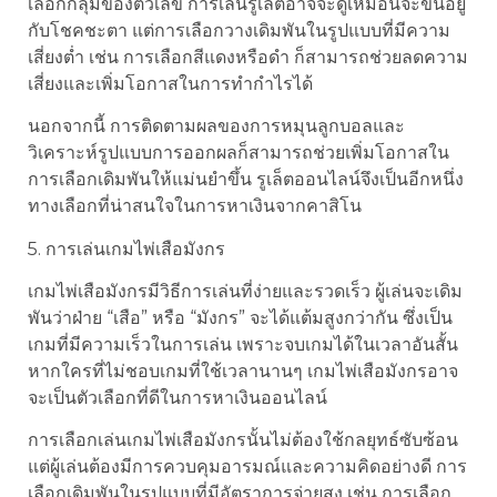
เลือกกลุ่มของตัวเลข การเล่นรูเล็ตอาจจะดูเหมือนจะขึ้นอยู่
กับโชคชะตา แต่การเลือกวางเดิมพันในรูปแบบที่มีความ
เสี่ยงต่ำ เช่น การเลือกสีแดงหรือดำ ก็สามารถช่วยลดความ
เสี่ยงและเพิ่มโอกาสในการทำกำไรได้
นอกจากนี้ การติดตามผลของการหมุนลูกบอลและ
วิเคราะห์รูปแบบการออกผลก็สามารถช่วยเพิ่มโอกาสใน
การเลือกเดิมพันให้แม่นยำขึ้น รูเล็ตออนไลน์จึงเป็นอีกหนึ่ง
ทางเลือกที่น่าสนใจในการหาเงินจากคาสิโน
5. การเล่นเกมไพ่เสือมังกร
เกมไพ่เสือมังกรมีวิธีการเล่นที่ง่ายและรวดเร็ว ผู้เล่นจะเดิม
พันว่าฝ่าย “เสือ” หรือ “มังกร” จะได้แต้มสูงกว่ากัน ซึ่งเป็น
เกมที่มีความเร็วในการเล่น เพราะจบเกมได้ในเวลาอันสั้น
หากใครที่ไม่ชอบเกมที่ใช้เวลานานๆ เกมไพ่เสือมังกรอาจ
จะเป็นตัวเลือกที่ดีในการหาเงินออนไลน์
การเลือกเล่นเกมไพ่เสือมังกรนั้นไม่ต้องใช้กลยุทธ์ซับซ้อน
แต่ผู้เล่นต้องมีการควบคุมอารมณ์และความคิดอย่างดี การ
เลือกเดิมพันในรูปแบบที่มีอัตราการจ่ายสูง เช่น การเลือก