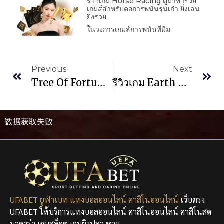
รีวิวเกม Horse Racing ตู้ม้าพารวย
เกมส์สำหรับคอการพนันรุ่นเก๋า ยิ่งเล่น
ยิ่งรวย
ในวงการเกมส์การพนันที่มีม
Previous
Next
Tree Of Fortune รีวิว เกมสล็อตต้นไม้แห่งโชคลาภ ที่ออกดอกออกผลเป็นกำไร
รีวิวเกม Earth God สล็อต โลกเทพเจ้า จากค่าย KA GAMING
数据获取失败
UFABET ยูฟ่าเบท แทงบอลออนไลน์ คาสิโนออนไลน์
เว็บตรง
UFABET ให้บริการแทงบอลออนไลน์ คาสิโนออนไลน์ คาสิโนสด
บาคาร่า เกมสล็อต เกมยิงปลา หวย