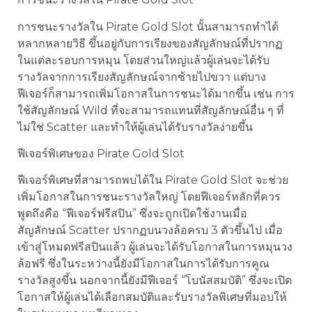
การชนะรางวัลใน Pirate Gold Slot นั้นสามารถทำได้
หลากหลายวิธี ขึ้นอยู่กับการเรียงของสัญลักษณ์ที่ปรากฏ
ในแต่ละรอบการหมุน โดยส่วนใหญ่แล้วผู้เล่นจะได้รับ
รางวัลจากการเรียงสัญลักษณ์จากซ้ายไปขวา แต่บาง
ฟีเจอร์ก็สามารถเพิ่มโอกาสในการชนะได้มากขึ้น เช่น การ
ใช้สัญลักษณ์ Wild ที่จะสามารถแทนที่สัญลักษณ์อื่น ๆ ที่
ไม่ใช่ Scatter และทำให้ผู้เล่นได้รับรางวัลง่ายขึ้น
ฟีเจอร์พิเศษของ Pirate Gold Slot
ฟีเจอร์พิเศษที่สามารถพบได้ใน Pirate Gold Slot จะช่วย
เพิ่มโอกาสในการชนะรางวัลใหญ่ โดยฟีเจอร์หลักที่ควร
พูดถึงคือ “ฟีเจอร์ฟรีสปิน” ซึ่งจะถูกเปิดใช้งานเมื่อ
สัญลักษณ์ Scatter ปรากฏบนวงล้อครบ 3 ตัวขึ้นไป เมื่อ
เข้าสู่โหมดฟรีสปินแล้ว ผู้เล่นจะได้รับโอกาสในการหมุนวง
ล้อฟรี ซึ่งในระหว่างนี้ยังมีโอกาสในการได้รับการคูณ
รางวัลสูงขึ้น นอกจากนี้ยังมีฟีเจอร์ “โบนัสสมบัติ” ซึ่งจะเปิด
โอกาสให้ผู้เล่นได้เลือกสมบัติและรับรางวัลพิเศษที่มอบให้