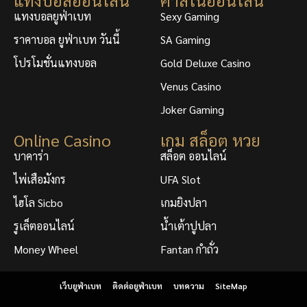
แทงบอลออนไลน์
คาสิโนออนไลน์
แทงบอลยูฟ่าเบท
Sexy Gaming
ราคาบอล ยูฟ่าเบท วันนี้
SA Gaming
โปรโมชั่นแทงบอล
Gold Deluxe Casino
Venus Casino
Joker Gaming
Online Casino
เกม สล็อต หวย
บาคาร่า
สล็อต ออนไลน์
ไพ่เสือมังกร
UFA Slot
ไฮโล Sicbo
เกมยิงปลา
รูเล็ตออนไลน์
น้ำเต้าปูปลา
Money Wheel
Fantan กำถั่ว
เว็บยูฟ่าเบท
ติดต่อยูฟ่าเบท
บทความ
SiteMap