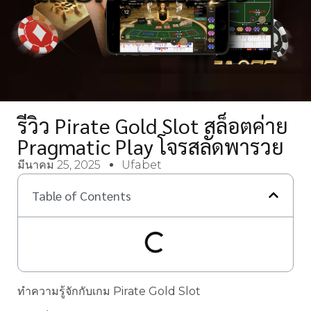
รีวิว Pirate Gold Slot สล็อตค่าย
Pragmatic Play โจรสลัดพารวย
มีนาคม 25, 2025
Ufabet
Table of Contents
ทำความรู้จักกับเกม Pirate Gold Slot