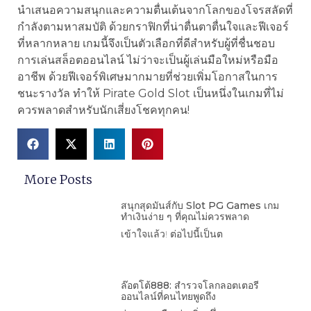
นำเสนอความสนุกและความตื่นเต้นจากโลกของโจรสลัดที่
กำลังตามหาสมบัติ ด้วยกราฟิกที่น่าตื่นตาตื่นใจและฟีเจอร์
ที่หลากหลาย เกมนี้จึงเป็นตัวเลือกที่ดีสำหรับผู้ที่ชื่นชอบ
การเล่นสล็อตออนไลน์ ไม่ว่าจะเป็นผู้เล่นมือใหม่หรือมือ
อาชีพ ด้วยฟีเจอร์พิเศษมากมายที่ช่วยเพิ่มโอกาสในการ
ชนะรางวัล ทำให้ Pirate Gold Slot เป็นหนึ่งในเกมที่ไม่
ควรพลาดสำหรับนักเสี่ยงโชคทุกคน!
More Posts
สนุกสุดมันส์กับ Slot PG Games เกม
ทำเงินง่าย ๆ ที่คุณไม่ควรพลาด
เข้าใจแล้ว! ต่อไปนี้เป็นต
ล๊อตโต้888: สำรวจโลกลอตเตอรี
ออนไลน์ที่คนไทยพูดถึง