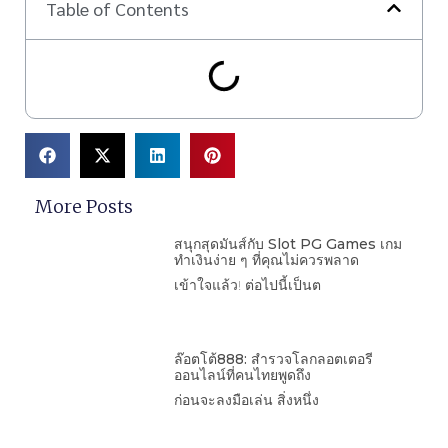
Table of Contents
More Posts
สนุกสุดมันส์กับ Slot PG Games เกม
ทำเงินง่าย ๆ ที่คุณไม่ควรพลาด
เข้าใจแล้ว! ต่อไปนี้เป็นต
ล๊อตโต้888: สำรวจโลกลอตเตอรี
ออนไลน์ที่คนไทยพูดถึง
ก่อนจะลงมือเล่น สิ่งหนึ่ง