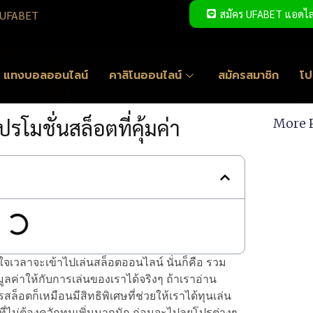
สมัคร UFABET แอดไ
น UFABET
แทงบอลออนไลน์
คาสิโนออนไลน์
สมัครสมาชิก
โป
รโมชั่นสล็อตที่คุ้มค่า
More 
สนใจเวลาจะเข้าไปเล่นสล็อตออนไลน์ นั่นก็คือ รวม
มูลค่าให้กับการเล่นของเราได้จริงๆ ถ้าเราอ่าน
สล็อตก็เหมือนมีสิทธิพิเศษที่ช่วยให้เราได้ทุนเล่น
ี่ไม่ต้องควักทุนเพิ่มมากนัก ก่อนจะไปลุยโปรต่างๆ