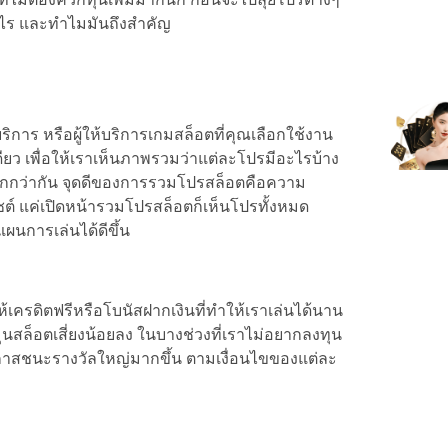
อะไร และทำไมมันถึงสำคัญ
ริการ หรือผู้ให้บริการเกมสล็อตที่คุณเลือกใช้งาน
เดียว เพื่อให้เราเห็นภาพรวมว่าแต่ละโปรมีอะไรบ้าง
กกว่ากัน จุดดีของการรวมโปรสล็อตคือความ
ต์ แค่เปิดหน้ารวมโปรสล็อตก็เห็นโปรทั้งหมด
ผนการเล่นได้ดีขึ้น
ห้เครดิตฟรีหรือโบนัสฝากเงินที่ทำให้เราเล่นได้นาน
ุนสล็อตเสี่ยงน้อยลง ในบางช่วงที่เราไม่อยากลงทุน
อกาสชนะรางวัลใหญ่มากขึ้น ตามเงื่อนไขของแต่ละ