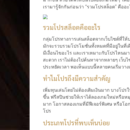
เรามารู้จักกันก่อนว่า “รวมโปรสล็อต” คือ
รวมโปรสล็อตคืออะไร
กลุ่มโปรทางการเล่นสล็อตจากเว็บไซต์ที่ให้บ
มักจะรวบรวมโปรโมชั่นทั้งหมดที่มีอยู่ในที่
มีเงื่อนไขอะไร และเราเหมาะกับโปรไหนมา
สะดวก เราไม่ต้องไปค้นหาจากหลายๆ เว็บไซ
ประหยัดเวลา พอเห็นแบบนี้หลายคนเริ่มวางแ
ทำไมโปรถึงมีความสำคัญ
เพิ่มทุนเล่นโดยไม่ต้องเติมเงินมาก บางโปรใ
ขึ้น ฟรีสปินช่วยให้เราได้ลองเกมใหม่หรือหม
มาก โอกาสลองเกมที่มีฟีเจอร์พิเศษ หรือโ
โปร
ประเภทโปรที่พบเห็นบ่อย